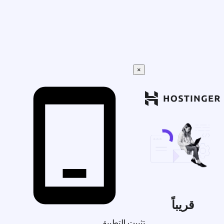
×
قريباً
تثبيت التطبيق